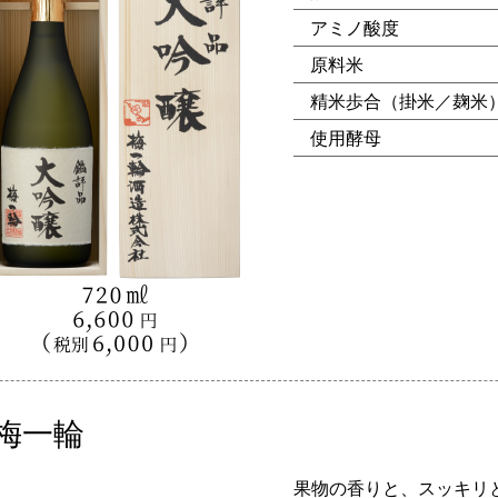
アミノ酸度
原料米
精米歩合（掛米／麹米
使用酵母
梅一輪
果物の香りと、スッキリ