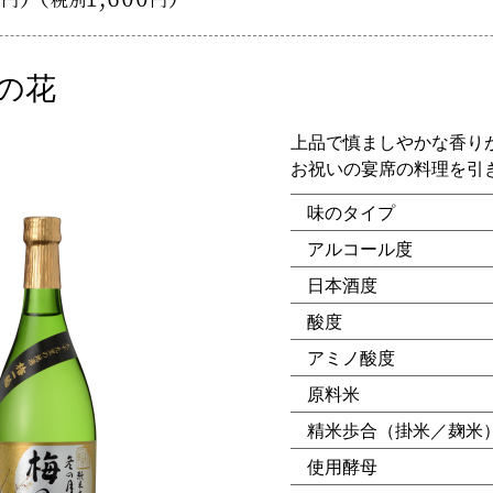
の花
上品で慎ましやかな香り
お祝いの宴席の料理を引
味のタイプ
アルコール度
日本酒度
酸度
アミノ酸度
原料米
精米歩合（掛米／麹米
使用酵母