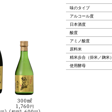
味のタイプ
アルコール度
日本酒度
酸度
アミノ酸度
原料米
精米歩合（掛米／麹米
使用酵母