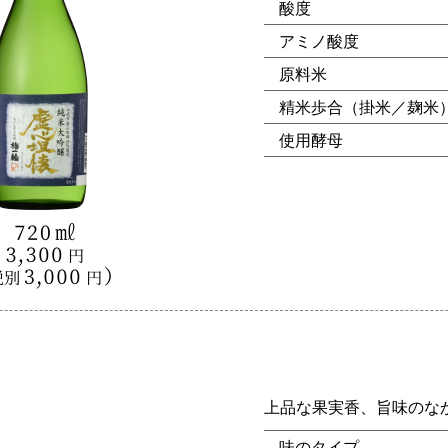
酸度
アミノ酸度
原料米
精米歩合（掛米／麹米
使用酵母
上品な果実香、旨味のな
味のタイプ